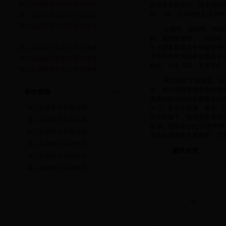
·
第二临床医学院研究生办公室...
统医学诊疗中心、治未病科等
·
第二临床医学院研究生党总支...
臂、DR、全自动生化流水
·
第二临床医学院研究生党总支...
心病科、脑病科、肿瘤
科、周围血管科）、肝病科
·
第二临床医学院爱心医疗服务...
学为国家局重点专科建设单
·
第二临床医学院爱心医疗服务...
中医养生学为国家局重点学
妇科、中医儿科、五官学科
·
第二临床医学院爱心医疗服务...
·
第二临床医学院研究生办公室...
医院设立了名医堂、名
·
第二临床医学院研究生党总支...
承，努力挖掘整理全国名老
学生管理
健康的防治及病后康复等问
·
第二临床医学院研究生党总支...
第二临床医学院爱心医...
中心）集养生保健、康复、治
疫功能低下、病后康复缓慢
第二临床医学院爱心医...
形成。医院承办的“河南中医
第二临床医学院爱心医...
深的名老中医专家讲学，开展中
第二临床医学院研究生...
图片欣赏
第二临床医学院研究生...
第二临床医学院研究生...