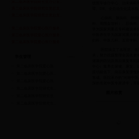
统医学诊疗中心、治未病科等
·
第二临床医学院研究生党总支...
臂、DR、全自动生化流水
·
第二临床医学院研究生党总支...
心病科、脑病科、肿瘤
科、周围血管科）、肝病科
·
第二临床医学院爱心医疗服务...
学为国家局重点专科建设单
·
第二临床医学院爱心医疗服务...
中医养生学为国家局重点学
·
第二临床医学院爱心医疗服务...
妇科、中医儿科、五官学科
·
第二临床医学院研究生办公室...
医院设立了名医堂、名
·
第二临床医学院研究生党总支...
承，努力挖掘整理全国名老
学生管理
·
第二临床医学院研究生党总支...
健康的防治及病后康复等问
第二临床医学院爱心医...
中心）集养生保健、康复、治
疫功能低下、病后康复缓慢
第二临床医学院爱心医...
形成。医院承办的“河南中医
第二临床医学院爱心医...
深的名老中医专家讲学，开展中
第二临床医学院研究生...
图片欣赏
第二临床医学院研究生...
第二临床医学院研究生...