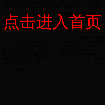
统医学诊疗中心、治未病科等60余个临床医技科室，开放床位2000张。医院诊疗设备
臂、DR、全自动生化流水线、全数字化乳腺机、四维彩超等高、精、尖诊疗设备,
心病科、脑病科、肿瘤科、骨伤科、急诊科为国家中医药管理局重点专科；
点击进入首页
科、周围血管科）、肝病科、妇科为卫生部国家临床重点专科建设项目；肝病科、
学为国家局重点专科建设单位；肛肠科为河南省重点中医专科建设单位；中医心病
中医养生学为国家局重点学科；心病科、肝胆脾胃病科、骨伤科为河南省中医名科
妇科、中医儿科、五官学科、临床诊断学科为河南省第八批重点学科。同时，医院
医院设立了名医堂、名医工作室，立足于全国名老中医学术经验继承工作指
承，努力挖掘整理全国名老中医学术经验继承工作指导老师的学术思想、临床经验
健康的防治及病后康复等问题。同时，成立了“精品中药饮片药房”，选用道地饮
中心）集养生保健、康复、治疗为一体，服务对象为注重养生保健的“未病之人”，
疫功能低下、病后康复缓慢的“已病之人”。开展中医体质辨识和中医体检评估，
形成。医院承办的“河南中医高层论坛” 旨在弘扬中医特色和优势，促进中医学术
深的名老中医专家讲学，开展中...
图片欣赏