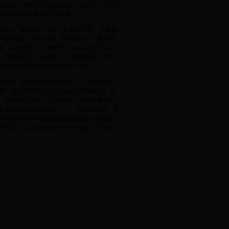
精良，拥有3.0T核磁共振、宝石CT、大型C
能满足现代检查治疗的需要。
心病科、骨伤科、外科（生殖医学科、乳腺病
中医妇科、中医外科、治未病科、中医护理
科、中医男科、中医妇科、中医全科医学、
。中医内科、中医外科、中医骨伤科、中医
为全国中医医院建设全科医学项目。
导老师、河南省名中医的优势，注重名师传
等，并运用中医传统疗法解决疑难杂病、亚
片，药效确切可靠。治未病科（国医健康管理
健康低质状态的“欲病之人”，基础体质差、免
一个完善科学的中医药预防健康服务体系逐步
传承创新，定期组织省内外学有建树、造诣高