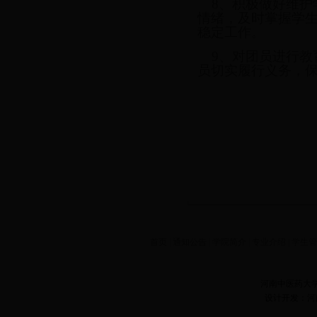
8、积极做好维护
情绪，及时掌握学
稳定工作。
9、对团员进行教
员切实履行义务，
首页
|
通知公告
|
学院简介
|
专业介绍
|
学生
河南中医药大
设计开发：河