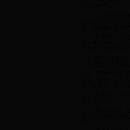
义和共产主义。
2、引导大学生积
富多彩的大学生社
善、动手能力不断
3、指导本院（系
理、自我服务。特
度建设，使学生会
4、加强对团支部
们的思想政治素质
5、帮助学生完成
学风，协助学校改
术、体育等活动，
6、负责对大学生
书的认证工作。
7、指导学生开展
大学生志愿者活动
体。