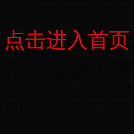
为进一步开展革命传统教育，引导学生铭记历史，传承红色革命精神，激
午，我校关工委邀请两位离休干部徐学智和叶萍老师，为学生进行了不忘
学院党委副书记周萍带领我院200名优秀学生代表一起聆听了此次讲座。
任、离退休职工工作处党委副书记程传欣，处长艾国军，副处长张卫兵。
主持。
点击进入首页
徐学智老师1949年1月参加革命，曾任我校宣传部副部长、校党委三
家讲述了抗日战争时期在洛阳的亲身经历。已过耄耋之年的他，深情回忆
揭发了日本侵略者的罪行。同学们都深深沉浸在那个战争年代里，倍受感
叶萍老师细致讲述了在土地改革中他那段难以忘却的亲身经历和历史
国家为人民奋斗的爱国主义精神，为我院学生树立了榜样，指引着同学们
忘历史，抓住成才的机会，珍惜现在的美好生活。
此次讲座中通过两位老人的亲身经历，同学们真切感受到老一辈革命
启迪和教育。他们朴实的演讲体现了红色革命精神的生命力、凝聚力和感
向。希望这些老一辈离休老干部的革命精神一直闪耀在我院学子的心中，
下，勤学刻苦，为实现中华民族的伟大复兴而奋斗！