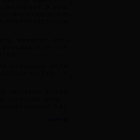
发爱国热情，2018年6月21日下
初心革命传统教育讲座。第二临床医
此外，出席此次讲座的有校关工委副主
第二临床医学院学生党总支书记万谦
支部书记。他在本次讲座中，主要给大
了革命年代艰苦奋斗的记忆，也句句
动与震撼。
事迹。叶老和他的战友们，诠释了为
响应党和国家的号召，不忘初心，不
家甘于奉献的革命精神，并从中受到
召力，也为青年人指引了前行的方
希望我院学子能够珍惜眼前，把握当
【
关闭窗口
】