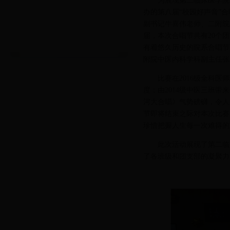
为展现第二临床医学院
办的第八届“校园好声音”
副书记牛喜伟老师、二附院
届，本次合唱节共有20个团
有着悠久历史的院系合唱节
附院中医内科学科副主任张
比赛在2016级全科
度；由2014级中医三班带
河大合唱》气势磅礴，令人
节即将结束之际对本次比赛
珍惜把握人生每一次难得的
此次活动展现了第二临
了各班级和团支部的凝聚力