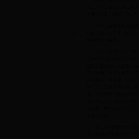
2016年11月14日
第二期开班仪式。第二临床
王北溟以及全体辅导员参加
仪式上全体学员与领导
得的成绩。王海亮书记逐一
绩给予充分肯定。
随后王海亮书记以“做
生干部在“明德致远”实践
正确的世界观、人生观、价
善于行动。只有发扬善学善
在实践中学以致用。学习先
生干部。三是注重实效。不
话，还有要学习相关法规政
海亮书记点明我院设立“明
以明志，非宁静无以致远”
不懈的奋斗。
第二期“明德致远”实
感，表示在“明德致远”实