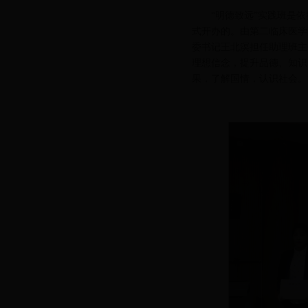
“明德致远”实践班是
式开办的。由第二临床医学
委书记王北溟担任助理班主
理想信念，提升品德、知识
果，了解国情，认识社会。