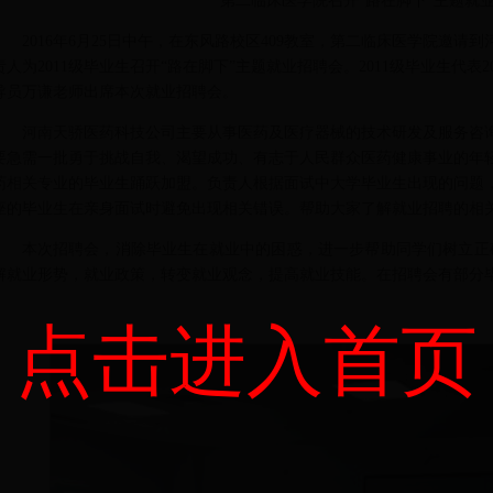
第二临床医学院召开“路在脚下”主题就
2016年6月25日中午，在东风路校区409教室，第二临床医学院邀
责人为2011级毕业生召开“路在脚下”主题就业招聘会。2011级毕业生代表2
导员万谦老师出席本次就业招聘会。
河南天骄医药科技公司主要从事医药及医疗器械的技术研发及服务咨
要急需一批勇于挑战自我、渴望成功、有志于人民群众医药健康事业的年
药相关专业的毕业生踊跃加盟。负责人根据面试中大学毕业生出现的问题
座的毕业生在亲身面试时避免出现相关错误。帮助大家了解就业招聘的相
本次招聘会，消除毕业生在就业中的困惑，进一步帮助同学们树立正
解就业形势，就业政策，转变就业观念，提高就业技能。在招聘会有部分
点击进入首页