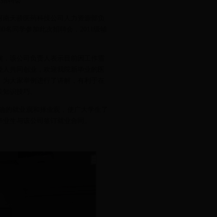
业招聘会
请到河南天骄医药科技公司人力资源部负
00名同学参加此次招聘会，2011级辅
询，该公司负责人表示目前因工作需
轻人共同创业，欢迎我院新毕业的医
，为大家举例进行了讲解，有利于在
关知识技巧。
确的就业观和择业观，使广大学生了
毕业生与该公司签订就业合同。