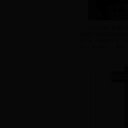
周云洁老师介绍到场讲
侧慢性不稳致距骨骨软骨损
的经验，李鹏举同学从《内
切入《黄帝内经》，论述了