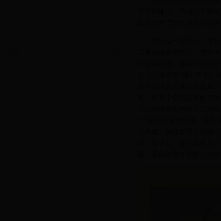
为深入推进校园廉洁文
造崇尚廉洁、风清气正的良好
临床医学院研究生会承办的
此活动一经推出，便得
与廉政建设相结合，包含中
等层层筛选，最终2017级
品《心廉致学?虚心有节》
品质表达从医者应该扬廉洁
弯、外直中空的品质的表达
2016级研究生内科班王
了“多植莲花塘自清，勤反
计角度，将莲放置在插画中
花、莲子心、莲子肉是我们
颖，赢得评委专家的一致好